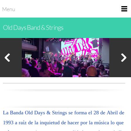
Menu
Old Days Band & Strings
La Banda Old Days & Strings se forma el 28 de Abril de
1993 a raíz de la inquietud de hacer por la música lo que